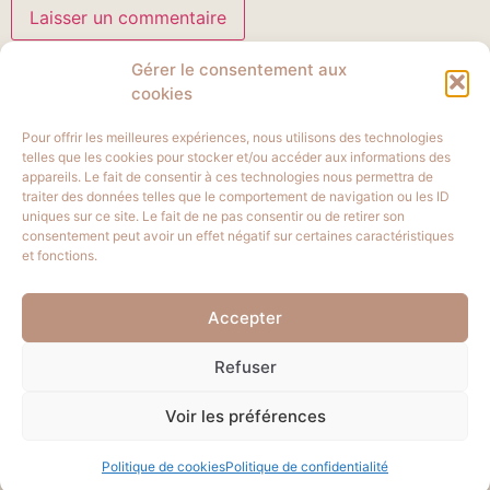
Gérer le consentement aux
cookies
Pour offrir les meilleures expériences, nous utilisons des technologies
telles que les cookies pour stocker et/ou accéder aux informations des
appareils. Le fait de consentir à ces technologies nous permettra de
traiter des données telles que le comportement de navigation ou les ID
uniques sur ce site. Le fait de ne pas consentir ou de retirer son
consentement peut avoir un effet négatif sur certaines caractéristiques
et fonctions.
aurelieraisin@gmail.com
Accepter
06 68 23 86 98
Refuser
Voir les préférences
Copyright 2023 Aurélie Raisin
Mentions légales
Politiques de
confidentialités
Politique de cookies
Politique de confidentialité