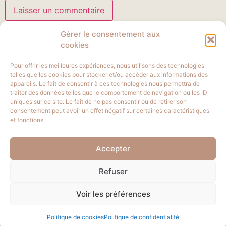
Gérer le consentement aux
cookies
Pour offrir les meilleures expériences, nous utilisons des technologies
telles que les cookies pour stocker et/ou accéder aux informations des
appareils. Le fait de consentir à ces technologies nous permettra de
traiter des données telles que le comportement de navigation ou les ID
uniques sur ce site. Le fait de ne pas consentir ou de retirer son
consentement peut avoir un effet négatif sur certaines caractéristiques
et fonctions.
aurelieraisin@gmail.com
Accepter
06 68 23 86 98
Refuser
Voir les préférences
Copyright 2023 Aurélie Raisin
Mentions légales
Politiques de
confidentialités
Politique de cookies
Politique de confidentialité